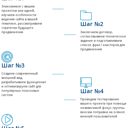
Знакомимся с вашим
проектом или идеей,
изучаем особенности
ведения сайта в вашей
Шаг №2
тематике, рассматриваем
стратегии будущего
продвижения
Заключаем договор,
согласовываем техническое
задание и подготавливаем
список фраз / кластеров для
продвижения
Шаг №3
Создаем современный
внешний вид,
разрабатываем функционал
и оптимизируем сайт для
Шаг №4
популярных поисковых
систем
Проводим тестирование
вашего проекта при помощи
независимой фокус группы,
вносим поправки на освное
мнений пользователей