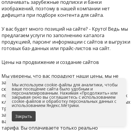
оплачивать зарубежные подписки и банки
изображений, поэтому в нашей компании нет
дифицита при подборе контента для сайта.
У вас будет много позиций на сайте? - Круто! Ведь мы
предлагаем услуги по заполнению каталога
продукцией, парсинг информации с сайтов и выгрузки
готовых баз-данных или прайс-листов на сайт.
Цены на продвижение и создание сайтов
Мы уверены, что вас порадуют наши цены, мы не
зависим от курса валюты, и у нас не бывает резких
Мы используем cookie-файлы для аналитики, чтобы
скачков цены. Ценообразование в нашей компании
ваше посещение сайта было удобным и
персонализированным. Нажимая «Продолжить» или
построено на адекватности и доступности для наших
закрывая окно вы соглашаетесь с использованием
cookie-файлов и обработку персональных данных с
клиентов. Мы не приветствуем идею дополнительных
использованием Яндекс.Метрики.
трат на услуги, которые не будут оказаны. Если вы
заказали разработку с заполнением 110 страниц, то
Закрыть
вам будет сформирован индивидуальный счет, без
тарифа. Вы оплачиваете только реально