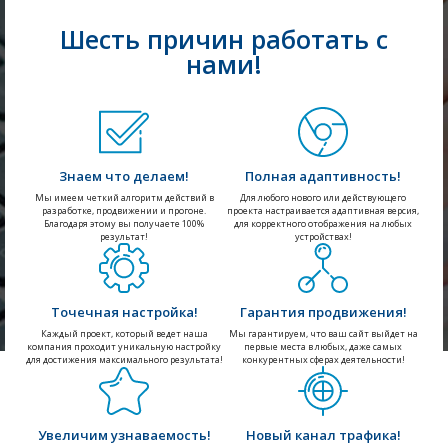
Шесть причин работать с
нами!
Знаем что делаем!
Полная адаптивность!
Мы имеем четкий алгоритм действий в
Для любого нового или действующего
разработке, продвижении и прогоне.
проекта настраивается адаптивная версия,
Благодаря этому вы получаете 100%
для корректного отображения на любых
результат!
устройствах!
Точечная настройка!
Гарантия продвижения!
Каждый проект, который ведет наша
Мы гарантируем, что ваш сайт выйдет на
компания проходит уникальную настройку
первые места в любых, даже самых
для достижения максимального результата!
конкурентных сферах деятельности!
Увеличим узнаваемость!
Новый канал трафика!