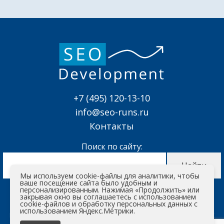
+7 (495) 120-13-10
info@seo-runs.ru
Контакты
Поиск по сайту:
Мы используем cookie-файлы для аналитики, чтобы
ваше посещение сайта было удобным и
персонализированным. Нажимая «Продолжить» или
Информация представленная на сайте является
закрывая окно вы соглашаетесь с использованием
авторским контентом. Запрещается копировать
cookie-файлов и обработку персональных данных с
использованием Яндекс.Метрики.
инфомрацию и использовать ее на других ресурсах